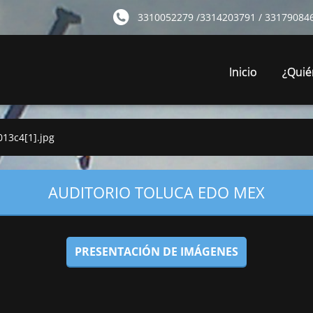
3310052279 /3314203791 / 3317908460
Inicio
¿Quié
013c4[1].jpg
AUDITORIO TOLUCA EDO MEX
PRESENTACIÓN DE IMÁGENES