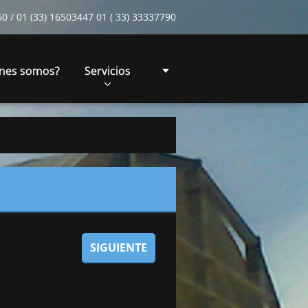
 / 01 (33) 16503447 01 ( 33) 33337790
nes somos?
Servicios
SIGUIENTE