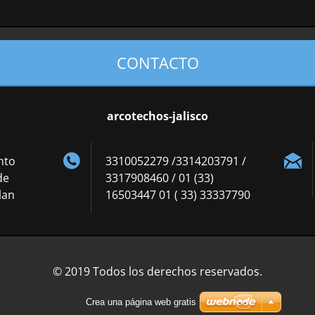
CONTACTO
arcotechos-jalisco
nto
3310052279 /3314203791 /
de
3317908460 / 01 (33)
lan
16503447 01 ( 33) 33337790
© 2019 Todos los derechos reservados.
Crea una página web gratis