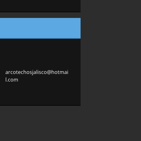
arcotech
osjalisc
o@hotmai
l.com