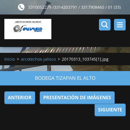
3310052279 /3314203791 / 3317908460 / 01 (33)
16503447 01 ( 33) 33337790
Inicio
>
arcotechos-jalisco
>
20170313_103745[1].jpg
BODEGA TIZAPAN EL ALTO
ANTERIOR
PRESENTACIÓN DE IMÁGENES
SIGUIENTE