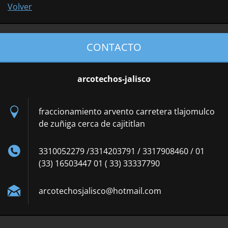
Volver
CONTACTO
arcotechos-jalisco
fraccionamiento arvento carretera tlajomulco
de zuñiga cerca de cajititlan
3310052279 /3314203791 / 3317908460 / 01
(33) 16503447 01 ( 33) 33337790
arcotech
osjalisc
o@hotmai
l.com