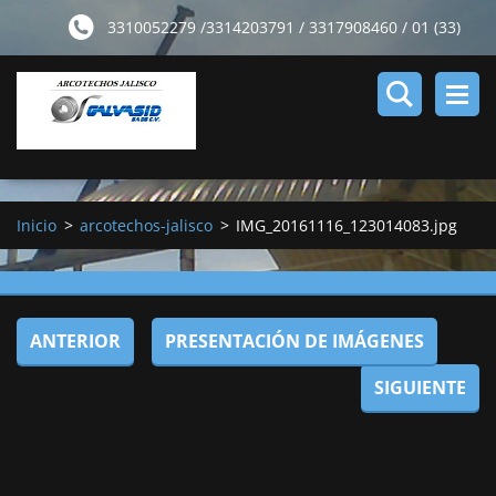
3310052279 /3314203791 / 3317908460 / 01 (33)
16503447 01 ( 33) 33337790
Inicio
>
arcotechos-jalisco
>
IMG_20161116_123014083.jpg
ANTERIOR
PRESENTACIÓN DE IMÁGENES
SIGUIENTE