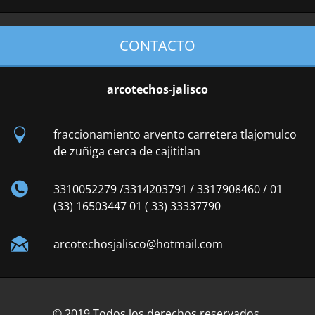
CONTACTO
arcotechos-jalisco
fraccionamiento arvento carretera tlajomulco
de zuñiga cerca de cajititlan
3310052279 /3314203791 / 3317908460 / 01
(33) 16503447 01 ( 33) 33337790
arcotech
osjalisc
o@hotmai
l.com
© 2019 Todos los derechos reservados.