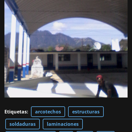
Etiquetas
:
arcotechos
estructuras
soldaduras
laminaciones